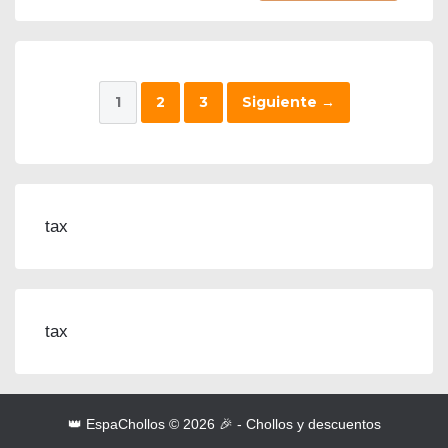
1
2
3
Siguiente
→
tax
tax
👑 EspaChollos © 2026 🎉 - Chollos y descuentos