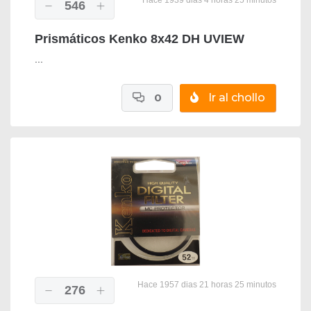
Hace 1939 dias 4 horas 25 minutos
546
Prismáticos Kenko 8x42 DH UVIEW
...
0
Ir al chollo
Hace 1957 dias 21 horas 25 minutos
276