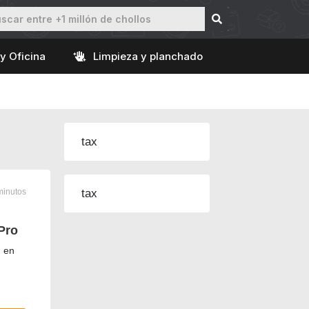
y Oficina
Limpieza y planchado
tax
inutos
tax
Pro
m en