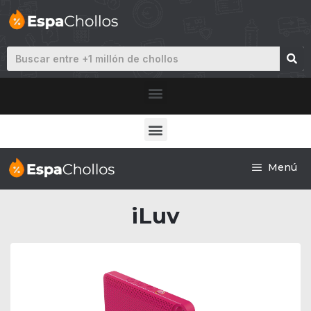
Menú
iLuv