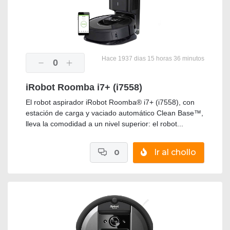
Hace 1937 dias 15 horas 36 minutos
0
iRobot Roomba i7+ (i7558)
El robot aspirador iRobot Roomba® i7+ (i7558), con
estación de carga y vaciado automático Clean Base™,
lleva la comodidad a un nivel superior: el robot...
0
Ir al chollo