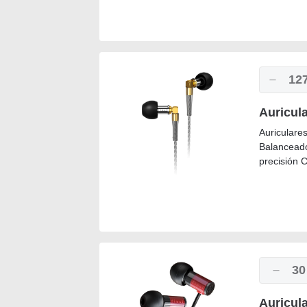
12
Auricul
Auriculare
Balanceado
precisión 
30
Auricul