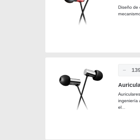
Diseño de 
mecanismo d
13
Auricul
Auriculares
ingeniería 
el...