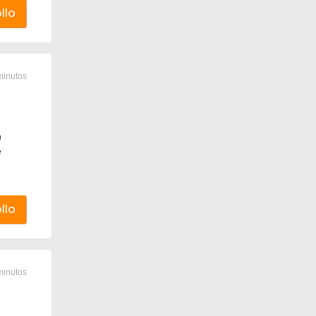
llo
minutos
n
e
llo
minutos