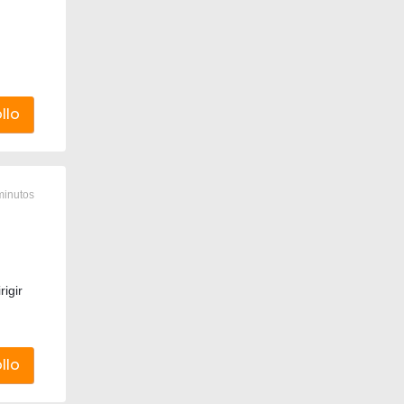
llo
minutos
igir
llo