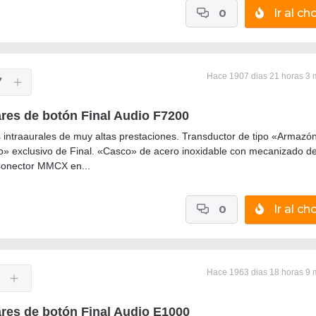
0
Ir al cho
Hace 1907 dias 21 horas 3 
7
ares de botón Final Audio F7200
s intraaurales de muy altas prestaciones. Transductor de tipo «Armazó
» exclusivo de Final. «Casco» de acero inoxidable con mecanizado d
Conector MMCX en...
0
Ir al cho
Hace 1963 dias 18 horas 9 
ares de botón Final Audio E1000