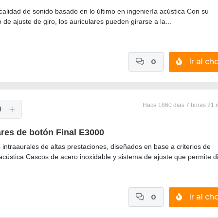
calidad de sonido basado en lo último en ingeniería acústica Con su
e ajuste de giro, los auriculares pueden girarse a la...
0
Ir al cho
Hace 1860 dias 7 horas 21 
9
ares de botón Final E3000
 intraaurales de altas prestaciones, diseñados en base a criterios de
acústica Cascos de acero inoxidable y sistema de ajuste que permite dir
0
Ir al cho