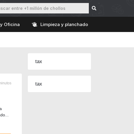
y Oficina
Limpieza y planchado
tax
minutos
tax
a
do...