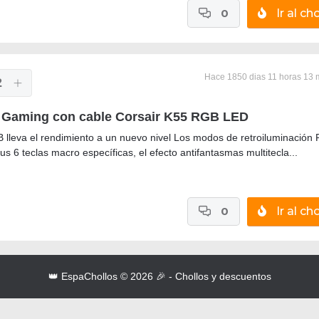
0
Ir al cho
Hace 1850 dias 11 horas 13 
2
 Gaming con cable Corsair K55 RGB LED
 lleva el rendimiento a un nuevo nivel Los modos de retroiluminación
 sus 6 teclas macro específicas, el efecto antifantasmas multitecla...
0
Ir al cho
👑 EspaChollos © 2026 🎉 - Chollos y descuentos