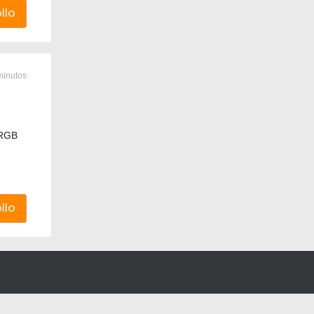
llo
minutos
 RGB
llo