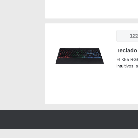
12
Teclado
El K55 RGB
intuitivos,