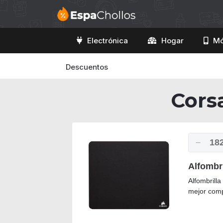
Electrónica
Hogar
Mó
Descuentos
Cors
18
Alfombr
Alfombrill
mejor compa