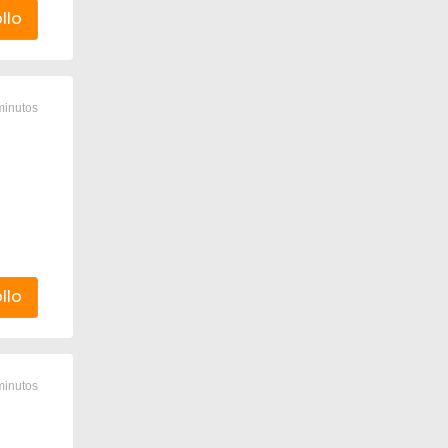
llo
minutos
llo
minutos