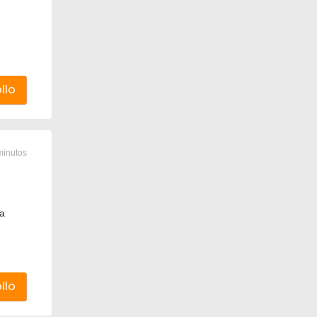
llo
minutos
la
llo