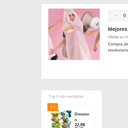
0
Mejores 
Ofertas en
D
Compra ahor
revoluciona
Top 5 más vendidos
1
Dreamo
n
22,99
Dinosa