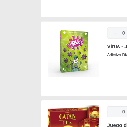
0
Virus - 
Adictivo Div
0
Juego d