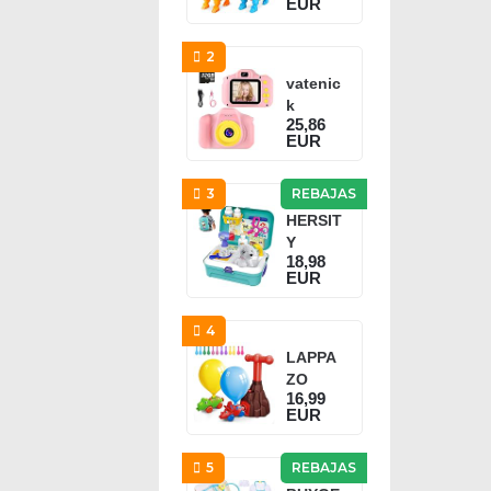
EUR
urios
Juguet
es para
2
Niños
vatenic
con
k
Caja...
25,86
Cámara
EUR
para
Niños
Juguet
3
REBAJAS
e para
HERSIT
Niños...
Y
18,98
Maletín
EUR
Veterin
aria
Perritos
4
de
LAPPA
Juguet
ZO
es...
16,99
Juguet
EUR
e
Coche
de
5
REBAJAS
Globo