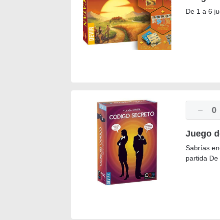
De 1 a 6 j
0
Juego d
Sabrías en
partida De