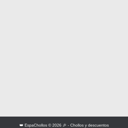
👑 EspaChollos © 2026 🎉 - Chollos y descuentos