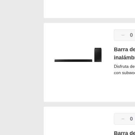
0
Barra d
inalámb
Disfruta d
con subwoo
0
Barra d