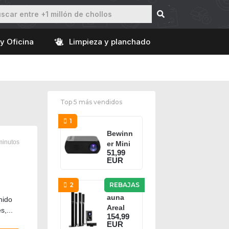
y Oficina
Limpieza y planchado
Top 5 más vendidos
1
Bewinn
minutos
er Mini
51,99
Proyect
EUR
or de
Video,P
ortable
2
REBAJAS
HD
auna
nido
1080P...
Areal
,...
154,99
653 -
EUR
Home