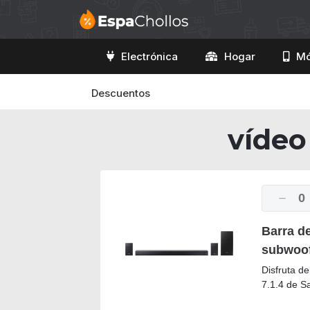
Electrónica
Hogar
Mó
Descuentos
víde
0
Barra d
subwoof
Disfruta d
7.1.4 de S