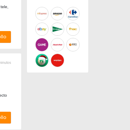
Cinema
tele,
...
llo
minutos
ecto
llo