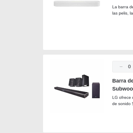
La barra de
las pelis, 
0
Barra d
Subwoof
LG ofrece 
de sonido 